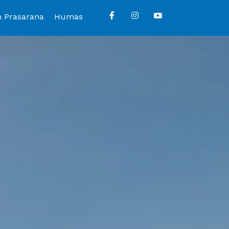
n Prasarana
Humas