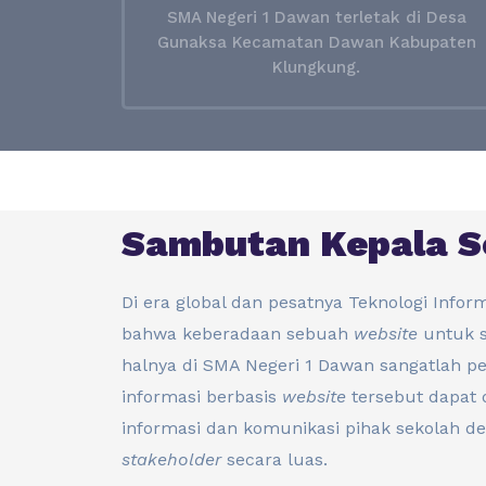
SMA Negeri 1 Dawan terletak di Desa
Gunaksa Kecamatan Dawan Kabupaten
Klungkung.
Sambutan Kepala S
Di era global dan pesatnya Teknologi Informa
bahwa keberadaan sebuah
website
untuk s
halnya di SMA Negeri 1 Dawan sangatlah pe
informasi berbasis
website
tersebut dapat 
informasi dan komunikasi pihak sekolah de
stakeholder
secara luas.